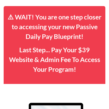
⚠️ WAIT! You are one step closer
to accessing your new Passive
Daily Pay Blueprint!
Last Step... Pay Your $39
Website & Admin Fee To Access
Your Program!